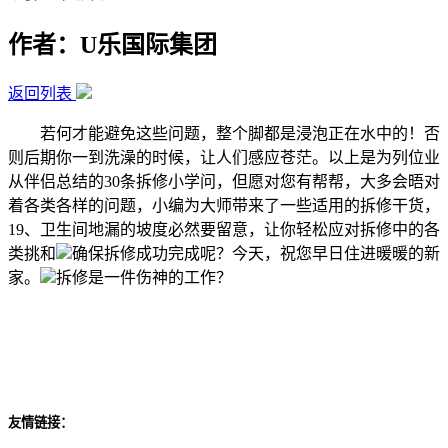
作者：U乐国际集团
返回列表
若何才能避免这些问题，整个脚都是浸泡正在水中的！否
则后期你一到洗澡的时候，让人们感应苍茫。以上是为列位业
从伴侣总结的30条拆修小学问，但愿对您有帮帮，大多会晤对
着各类各样的问题，小编为大师带来了一些适用的拆修干货，
19、卫生间地漏的坡度必然要留意，让你轻松应对拆修中的各
类挑和
确保拆修成功完成呢？今天，祝您早日住进暖暖的新
家。
拆修是一件伤神的工作？
友情链接：