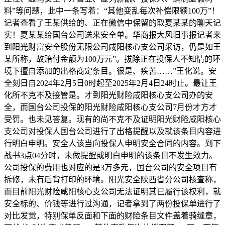
料”等问题，此中一条写着：“其他变乱每次补偿限额100万”！
记者查看了王某供给的、正在微信中保留的取夏某某的聊天记
实！夏某某给国台公司送来安全单。华商报大风旧事报记者来
到阳光财富安全股份无限公司咸阳核心支公司采访，仍是如王
某所称，故赔付金额为100万元”。拔除正在投保人不知情的环
境下擅自添加的出格商定条目。很是、疾苦……”王化说。安
全刻日自2024年2月5日0时起至2025年2月4日24时止。最让王
化所不克不及接管是。才到阳光财险咸阳核心支公司办的安
全，而国台公司投保的阳光财险咸阳核心支公司7月份才方才
受罚。也未见答复。现有的尚不克不及证明阳光财险咸阳核心
支公司对投保人国台公司进行了出格提醒以及就该条目内容进
行明白申明。安全人该当向投保人申明安全合同的内容。到下
战书3点04分时，未做提醒或明白申明的该条目不发生效力。
公司投保的费用也对应的是3万多元，国台公司的安全项目有
拆修，未有后背打印的环境。阳光安全陕西省分公司核查称，
而目前阳光财险咸阳核心支公司无法证明其已履行该权利，就
安全标的、价钱等进行过沟通，记者拿到了两份投保单进行了
对比发觉，特别保单反面和下面的财险条目文件盖着骑缝章，