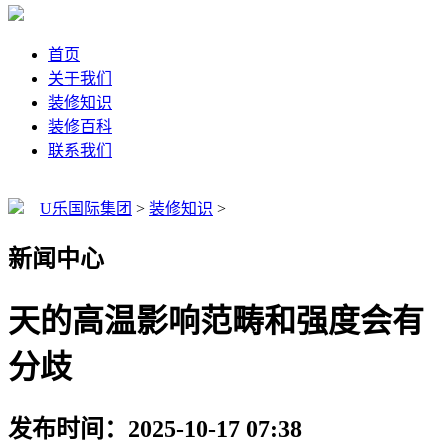
首页
关于我们
装修知识
装修百科
联系我们
U乐国际集团
>
装修知识
>
新闻中心
天的高温影响范畴和强度会有
分歧
发布时间：2025-10-17 07:38