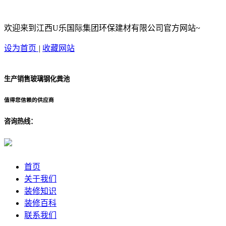
欢迎来到江西U乐国际集团环保建材有限公司官方网站~
设为首页
|
收藏网站
生产销售玻璃钢化粪池
值得您信赖的供应商
咨询热线：
首页
关于我们
装修知识
装修百科
联系我们