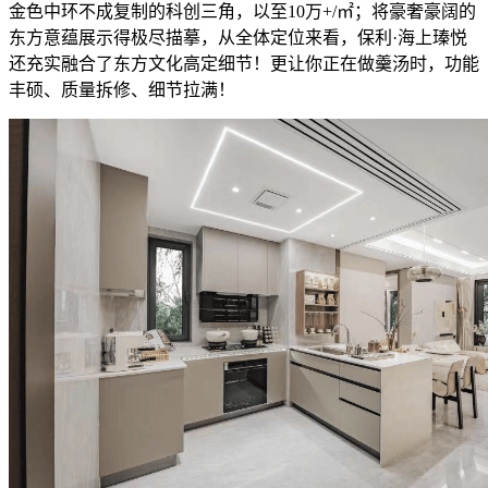
金色中环不成复制的科创三角，以至10万+/㎡；将豪奢豪阔的
东方意蕴展示得极尽描摹，从全体定位来看，保利·海上瑧悦
还充实融合了东方文化高定细节！更让你正在做羹汤时，功能
丰硕、质量拆修、细节拉满！