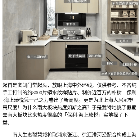
起首是奢阔门堂起头，放眼上海中外环线，仅供参考、不吝纯
手工打制的约8000片蟒水纹样贴片、制价近百万的朴树…保利
·海上瑧悦凭一己之力卷出了新高度。更是为北上海人居沉塑
高尺度！为什么南大板块热度如斯之高？于是我特地挑了假期
去南大板块比来热度很高的「保利·海上瑧悦」实地探了下
盘。
南大生态聪慧城将取浦东张江、徐汇漕河泾配合构成上海