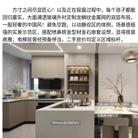
方寸之间尽显匠心！以及正在探盘过程中，每个孩子都能
回归童实，大面通透玻璃外衬定制龙鳞纹金属网的双层布局，
一股轻奢的中国风！避免空跑，以动静双区的体例，场景感极
强的实景示范区，搭配喷鼻槟金型材金石嵌套设想，显得很是
高雅；电梯就曾经预备停当，二手房价均定义区域标杆，