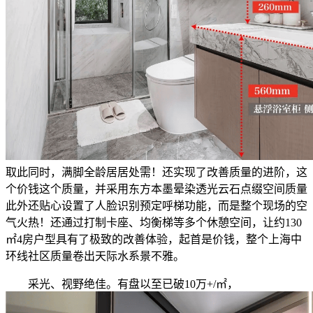
取此同时，满脚全龄居居处需！还实现了改善质量的进阶，这
个价钱这个质量，并采用东方本墨晕染透光云石点缀空间质量
此外还贴心设置了人脸识别预定呼梯功能，而是整个现场的空
气火热！还通过打制卡座、均衡梯等多个休憩空间，让约130
㎡4房户型具有了极致的改善体验，起首是价钱，整个上海中
环线社区质量卷出天际水系景不雅。
采光、视野绝佳。有盘以至已破10万+/㎡，