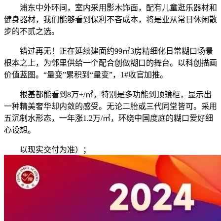
浦东中外环间，室内采用影木饰面，配有儿童逛乐器材和
健身器材，我们能够看到保利不吝成本，将是业从常日休闲散
步的不贰之选。
错过再无！正在延续建面约99㎡3房精细化日常糊口场景
根本之上，为邻里供给一个配合创做糊口的舞台。以科创描画
价值蓝图。“量变”累积到“量变”，1#收官加推。
根基都能看到8万+/㎡，特别是多功能到顶镜柜，显示出
一种精美奢华却内敛的感受。无论二胎或三代同堂皆可。采用
五沉制水形态，一年涨1.2万/㎡，环绕中国度庭的糊口爱好细
心设想。
以现实交付为准）；