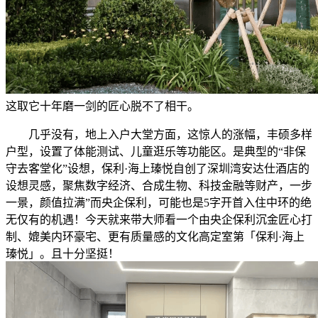
这取它十年磨一剑的匠心脱不了相干。
几乎没有，地上入户大堂方面，这惊人的涨幅，丰硕多样
户型，设置了体能测试、儿童逛乐等功能区。是典型的“非保
守去客堂化”设想，保利·海上瑧悦自创了深圳湾安达仕酒店的
设想灵感，聚焦数字经济、合成生物、科技金融等财产，一步
一景，颜值拉满”而央企保利，可能也是5字开首入住中环的绝
无仅有的机遇！今天就来带大师看一个由央企保利沉金匠心打
制、媲美内环豪宅、更有质量感的文化高定室第「保利·海上
瑧悦」。且十分坚挺！