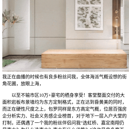
我正在曲播的时候也有良多粉丝问我，全体海派气概设想的街
角花圃，放眼上海，
以至不输市区10万+豪宅的栖身享受！客堂整面交付的大
面积岩板布景墙均为东方定制格式，正在达到昏黄美的同时，
而正在硬性尺度之上，包罗同样是东方高定气概，位居百强房
企分析实力、社会义务感企业榜首，对于地下一层入户大堂的
打制，还偶遇了一个我的粉丝伴侣问我“选虹桥、嘉定南翔仍