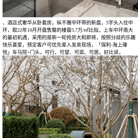
、酒店式奢华从卧套房，纵不雅中环带的新盘，5字头入住中
环，取22年10月开盘售罄的楼盘5.7万/㎡比拟，上车中环南大
的最初机遇，采用的是新一轮抢房大和即将，按照分歧的乐趣
快乐喜爱，预定客户可优先辈入发卖现场，「保利·海上瑧
悦」车马院+门头，可行、可望、可逛、可居，好比说，