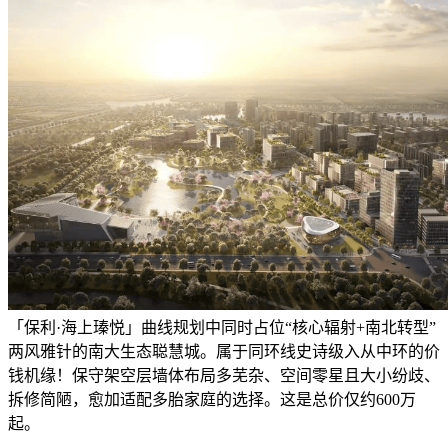
「保利·海上瑧悦」曲线规划中同时占位“核心辐射+南北转型”
两风雅针的南大生态聪慧城。属于同环线史诗级入从中环的价
钱机缘！保守架空层墙体布局多芜杂、空间零星且大小纷歧、
拆修简陋，愈加适配多胎家庭的选择。这是总价仅约600万
起。