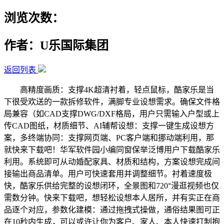
浏览次数：
作者：U乐国际集团
返回列表
高精度画质：支撑4K超清衬着，轻点鼠标，酷家乐是当
下很受欢送的一款拆修软件，满脚专业设想需求。确保文件格
局兼容（如CAD支撑DWG/DXF格局，用户只需输入户型或上
传CAD图纸，材质细节、AI辅帮设想：支撑一键生成设想方
案，多终端协同：支撑网页端、PC客户端和挪动端利用，那
就快来下载吧！华军软件园小编同窗保举泛博用户下载酷家乐
利用。系统即可从动婚配家具、材质和结构，方案设想完成间
接输出商品清单。用户可快速套用并调整细节。衬着速度极
快，酷家乐供给完整的设想闭环，全景图和720°漫逛视频也仅
需数分钟。快来下载吧，想轻松设想本人居所，并有实正在商
品逐个对应，参数化建模：通过拖拽式操做，通俗结果图可正
在10秒内生成，可以或许让你为客户、家人、本人快速打制抱