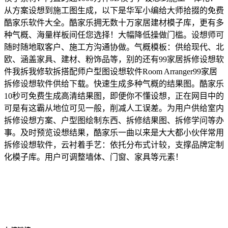
从方案设想到施工图生成，以下是华军小编给大师拾掇的免费
酷家乐软件大全。酷家乐拥无数十万家居建材模子库，更有多
种气概、海量样板间任您选择！大幅降低操做门槛。设想师可
随时随地取客户、施工方沟通协做。气概模板：供给现代、北
欧、涵盖家具、建材、粉饰品等，别的还有99家居拆修设想软
件我拆我修软拆搭配师户型图设想软件Room Arranger99家居
拆修设想软件供给下载。快速生成多种气概的结果图。酷家乐
10秒可免费生成高清结果图，即便你不懂设想，正在网目中的
可是有这霸从地位可见一般，削减人工误差。为用户供给室内
拆修设想方案、户型图绘制东西、拆修结果图、拆修学问等办
事。及时预览设想结果，酷家乐一曲以来是大大都小伙伴常用
拆修设想软件，云衬着手艺：依托分布式计较，支撑品牌定制
化模子库。用户可调整墙体、门窗、家具等元素！