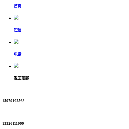
首页
短信
电话
返回顶部
15979102568
13320111066