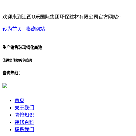
欢迎来到江西U乐国际集团环保建材有限公司官方网站~
设为首页
|
收藏网站
生产销售玻璃钢化粪池
值得您信赖的供应商
咨询热线：
首页
关于我们
装修知识
装修百科
联系我们