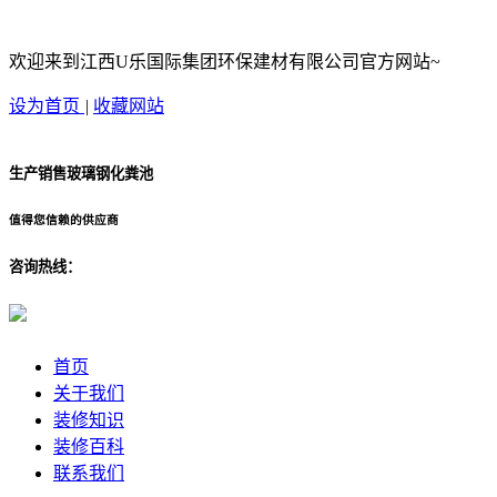
欢迎来到江西U乐国际集团环保建材有限公司官方网站~
设为首页
|
收藏网站
生产销售玻璃钢化粪池
值得您信赖的供应商
咨询热线：
首页
关于我们
装修知识
装修百科
联系我们