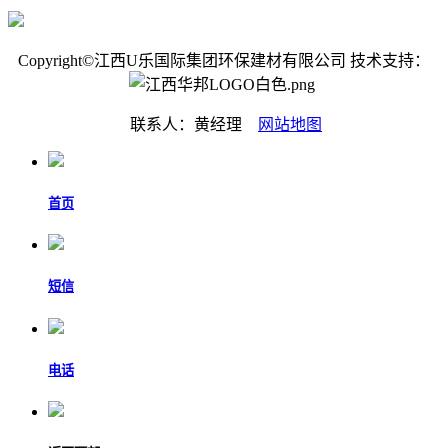
Copyright©江西U乐国际集团环保建材有限公司 技术支持：
联系人：黄经理
网站地图
首页
短信
电话