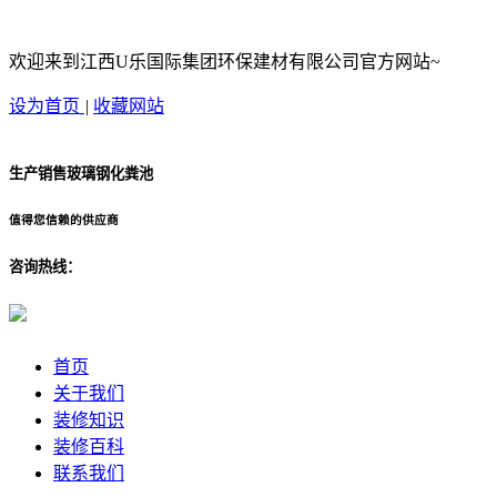
欢迎来到江西U乐国际集团环保建材有限公司官方网站~
设为首页
|
收藏网站
生产销售玻璃钢化粪池
值得您信赖的供应商
咨询热线：
首页
关于我们
装修知识
装修百科
联系我们