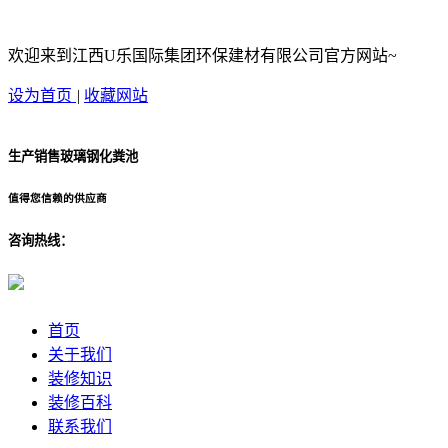
欢迎来到江西U乐国际集团环保建材有限公司官方网站~
设为首页
|
收藏网站
生产销售玻璃钢化粪池
值得您信赖的供应商
咨询热线：
首页
关于我们
装修知识
装修百科
联系我们