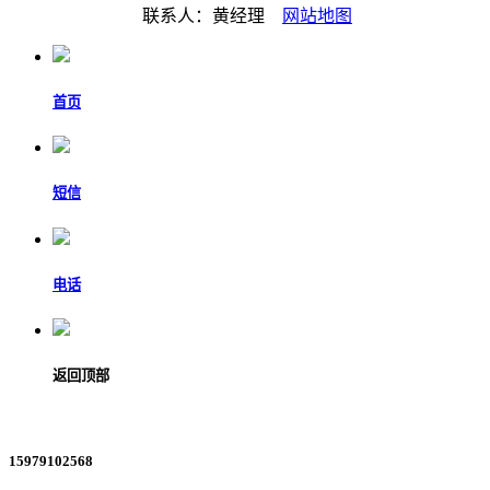
联系人：黄经理
网站地图
首页
短信
电话
返回顶部
15979102568