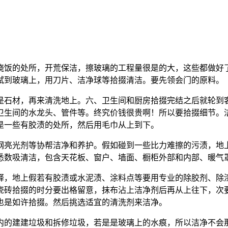
饭的处所，开荒保洁，擦玻璃的工程量很是的大，这些都做好了
拭到玻璃上，用刀片、洁净球等拾掇清洁。要先领会门的原料。
石材，再来清洗地上。六、卫生间和厨房拾掇完结之后就轮到客
卫生间的水龙头、管件等。终究价钱很贵啊！所以要拾掇细节。
是一些有胶渍的处所，然后用毛巾从上到下。
亮光剂等协帮洁净和养护。假如碰到一些比力难擦的污渍，地上
悉数吸清洁，包含天花板、窗户、墙面、橱柜外部和内部、暖气
，地上假若有胶渍或水泥渍、涂料点等要用专业的除胶剂、除漆
瓷砖拾掇的时分要出格留意，抹布沾上洁净剂后再从上往下，次
也是如许拾掇。然后挑选适宜的清洗剂来洁净。
的建建垃圾和拆修垃圾，若是是玻璃上的水痕，所以洁净不会那