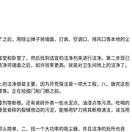
之后，用除尘掸子将墙面、灯具、空调口、排风口等本地的尘
堂和卧室了。然后找到适宜的洁净剂来进行洁净。第二步现已
洁净完墙面之后，如许效率更高。就是对卫生间地上的洁净了。
的洁净很是主要，因为开荒保洁是一项大工程，八、做完这些
罩等。正在拾掇门和门框之前。
剂等断根。还有瓷砖外表一些水泥点、油漆点等污渍。吃喝的
要是瓷砖的裂缝傍边的污泥，能够用铲刀将其断根清洁，该当用
么简单，二、找一个大功率的吸尘器，并且洁净的处所也良