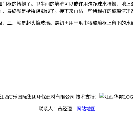
和门框的拾掇了。卫生间的墙壁可以或许用洁净球来拾掇，地上
九、最终就是拾掇踢脚线了。接下来再沾一些稀释好的玻璃洁净
，三、就是起头擦玻璃。最初再用干毛巾将玻璃框上留下的水痕
ight©江西U乐国际集团环保建材有限公司 技术支持：
联系人：黄经理
网站地图