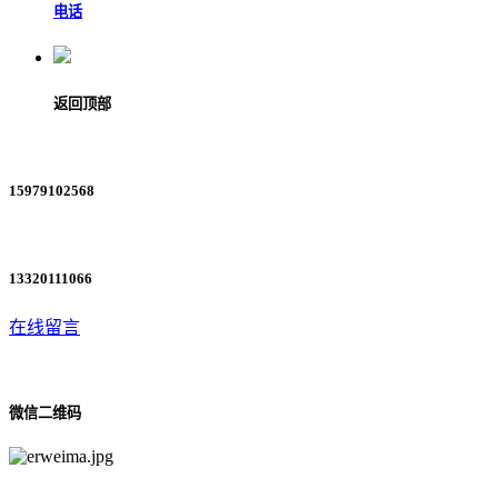
电话
返回顶部
15979102568
13320111066
在线留言
微信二维码