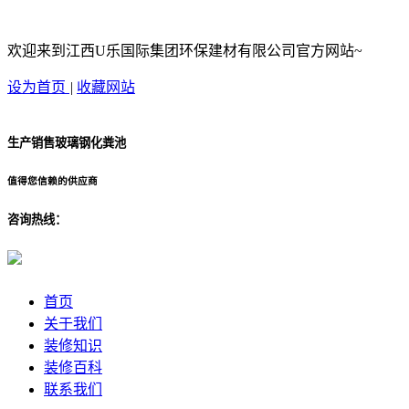
欢迎来到江西U乐国际集团环保建材有限公司官方网站~
设为首页
|
收藏网站
生产销售玻璃钢化粪池
值得您信赖的供应商
咨询热线：
首页
关于我们
装修知识
装修百科
联系我们