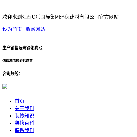
欢迎来到江西U乐国际集团环保建材有限公司官方网站~
设为首页
|
收藏网站
生产销售玻璃钢化粪池
值得您信赖的供应商
咨询热线：
首页
关于我们
装修知识
装修百科
联系我们