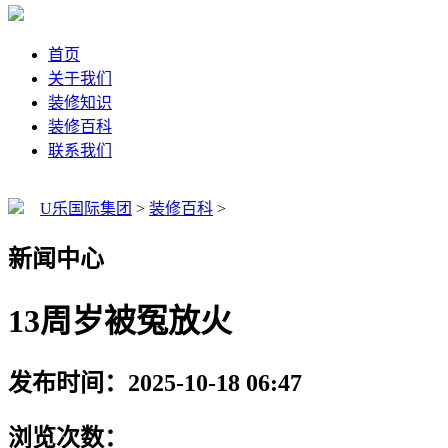
首页
关于我们
装修知识
装修百科
联系我们
U乐国际集团
>
装修百科
>
新闻中心
13周岁被冤放火
发布时间：2025-10-18 06:47
浏览次数：