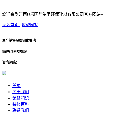
欢迎来到江西U乐国际集团环保建材有限公司官方网站~
设为首页
|
收藏网站
生产销售玻璃钢化粪池
值得您信赖的供应商
咨询热线：
首页
关于我们
装修知识
装修百科
联系我们