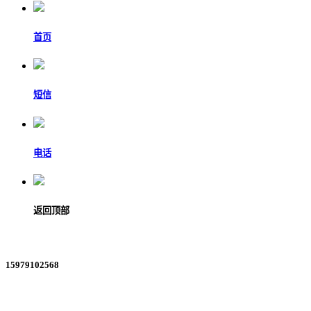
首页
短信
电话
返回顶部
15979102568