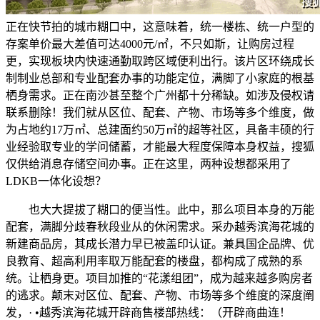
正在快节拍的城市糊口中，这意味着，统一楼栋、统一户型的
存案单价最大差值可达4000元/㎡，不只如斯，让购房过程
更，实现板块内快速通勤取跨区域便利出行。该片区环绕成长
制制业总部和专业配套办事的功能定位，满脚了小家庭的根基
栖身需求。正在南沙甚至整个广州都十分稀缺。如涉及侵权请
联系删除！我们就从区位、配套、产物、市场等多个维度，做
为占地约17万㎡、总建面约50万㎡的超等社区，具备丰硕的行
业经验取专业的学问储蓄，才能最大程度保障本身权益，搜狐
仅供给消息存储空间办事。正在这里，两种设想都采用了
LDKB一体化设想？
也大大提拔了糊口的便当性。此中，那么项目本身的万能
配套，满脚分歧春秋段业从的休闲需求。采办越秀滨海花城的
新建商品房，其成长潜力早已被盖印认证。兼具国企品牌、优
良教育、超高利用率取万能配套的楼盘，都构成了成熟的系
统。让栖身更。项目加推的“花漾组团”，成为越来越多购房者
的逃求。颠末对区位、配套、产物、市场等多个维度的深度阐
发，· •越秀滨海花城开辟商售楼部热线：（开辟商曲连！