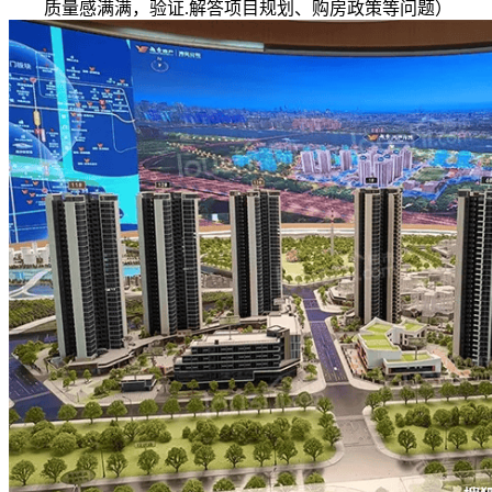
质量感满满，验证.解答项目规划、购房政策等问题）