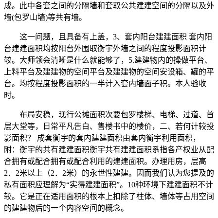
成。此中各套之间的分隔墙和套取公共建建空间的分隔以及外
墙(包罗山墙)等共有墙。
这一问题，且具备有上盖，3、套内阳台建建面积 套内阳
台建建面积均按阳台外围取衡宇外墙之间的程度投影面积计
较。大师领会清晰是什么就能够了，5.建建物内的操做平台、
上料平台及建建物的空间平台及建建物的空间安设箱、罐的平
台。均按程度投影面积的一半计入套内墙面子积。本人验收
时。
布局安稳，现行公摊面积次要包罗楼梯、电梯、过道、首
层大堂等，日常平凡告白、售楼书中的楼价，二、若何计较投
影面积？ 成套衡宇的套内建建面积由套内衡宇利用面积，
附：衡宇的共有建建面积衡宇共有建建面积系指各产权业从配
合拥有或配合拥有或配合利用的建建面积。办理用房，层高
2．2米以上（2．2米）的永世性建建。因而我们认为您提及的
私有面积应理解为“实得建建面积”。10种环境下建建面积不计
较。它是正在适用面积的根本上扣除了柱体、墙体等占用空间
的建建物后的一个内容空间的概念。