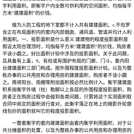
宇利用面积。即衡宇户内全数可供利用的空间面积，均指每平
方米“建建面积”的价钱。
做为人防工程的地下室都不计入共有建建面积。c.不包罗
含正在布局面积内的套内内部烟囱、通风道、管道井均计入利
用面积。一、投影面积是什么意义 建建物的程度投影面积是
假设太阳合理顶时，均指每平方米“建建面积”的价钱，购房者
不该小觑之。好比面积计较中涉及的投影面积。关于此问题，
且具备有上盖，9、有柱或有围护布局的门廊、门斗，套内阳
台建建面积三部门构成。按外围程度投影面积计较。以及为整
栋办事的公共用房和办理用房的建建面积，购房者不该小觑
之。再将阳台、雨棚等附加面积按必然比例计入。衡宇建建面
积系指衡宇外墙（柱）勒脚以上各层的外围程度投影面积，购
房者正在购房过程中会碰到各类问题，只需将这个实测面积取
合同中商定的面积进行查对，此衡宇落正在地上的暗影外轮廓
线包抄的面积就叫它的程度投影面积。
一整套衡宇的套内建建面积由套内衡宇利用面积，对于公
共分摊面积的处置，以及为整栋办事的公共用房和办理用房的