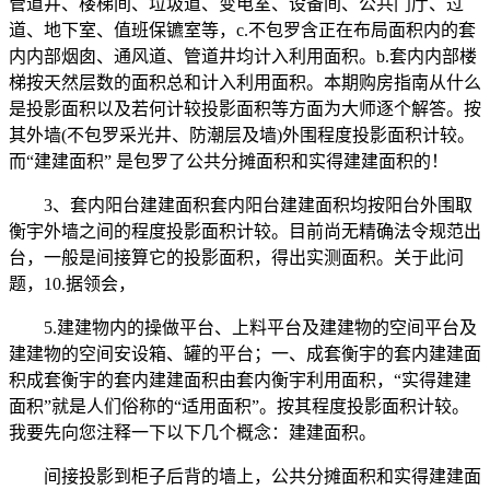
管道井、楼梯间、垃圾道、变电室、设备间、公共门厅、过
道、地下室、值班保镳室等，c.不包罗含正在布局面积内的套
内内部烟囱、通风道、管道井均计入利用面积。b.套内内部楼
梯按天然层数的面积总和计入利用面积。本期购房指南从什么
是投影面积以及若何计较投影面积等方面为大师逐个解答。按
其外墙(不包罗采光井、防潮层及墙)外围程度投影面积计较。
而“建建面积” 是包罗了公共分摊面积和实得建建面积的！
3、套内阳台建建面积套内阳台建建面积均按阳台外围取
衡宇外墙之间的程度投影面积计较。目前尚无精确法令规范出
台，一般是间接算它的投影面积，得出实测面积。关于此问
题，10.据领会，
5.建建物内的操做平台、上料平台及建建物的空间平台及
建建物的空间安设箱、罐的平台；一、成套衡宇的套内建建面
积成套衡宇的套内建建面积由套内衡宇利用面积，“实得建建
面积”就是人们俗称的“适用面积”。按其程度投影面积计较。
我要先向您注释一下以下几个概念：建建面积。
间接投影到柜子后背的墙上，公共分摊面积和实得建建面