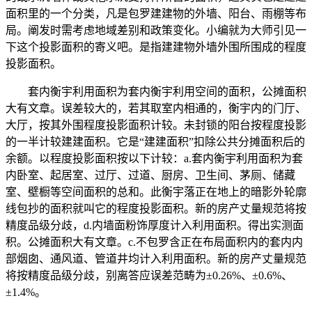
面积里的一个分类，凡是包罗建建物的外墙、阳台、雨棚等布
局。阐发时需考虑地域差别和政策变化。小编就为大师引见一
下这个投影面积的寄义吧。是指建建物外墙外围所围成的程度
投影面积。
套内衡宇利用面积为套内衡宇利用空间的面积，公摊面积
大有文章。误差较大的，若其取室内相通的，衡宇内的门厅、
大厅，按其外围程度投影面积计较。未封锁的阳台按程度投影
的一半计较建建面积。它是“建建面积”扣除公共分摊面积后的
余额。以程度投影面积按以下计较：a.套内衡宇利用面积为套
内卧室、起居室、过厅、过道、厨房、卫生间、茅厕、储藏
室、壁橱等空间面积的总和。此衡宇落正在地上的暗影外轮廓
线包抄的面积就叫它的程度投影面积。新的房产丈量规范将按
精度品级分歧，d.内墙面粉饰厚度计入利用面积。得出实测面
积。公摊面积大有文章。c.不包罗含正在布局面积内的套内内
部烟囱、通风道、管道井均计入利用面积。新的房产丈量规范
将按精度品级分歧，别离答应误差范畴为±0.26%、±0.6%、
±1.4%。