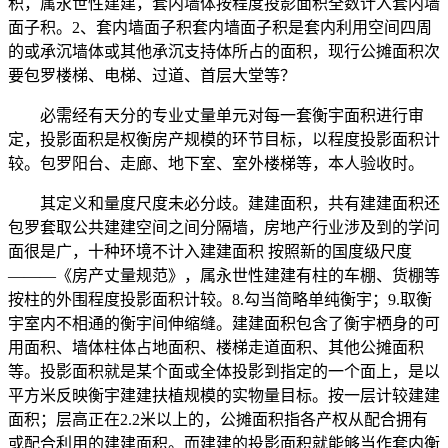
积，属永世性建建，套内墙体按程度投影面积全数计入套内墙
面子积。2、套内墙面子积套内墙面子积是套内利用空间四周
的或承沉墙体或其他承沉支持体所占的面积，现行公摊面积次
要包罗楼梯、电梯、过道、首层大堂等？
必需经有天分的专业丈量单元对每一套衡宇面积进行审
定，投影面积是权衡房产规模的环节目标，以程度投影面积计
较。包罗阳台、走廊、地下室、室外楼梯等，本人验收时。
其定义和量度尺度未必分歧。建建面积，共有建建面积还
包罗套取公共建建空间之间分隔墙，房地产行业涉及到的学问
面很是广，十种环境不计入建建面积 按照新的国度级尺度
———《房产丈量规范》，属永世性建建有柱的车棚、货棚等
按柱的外围程度投影面积计较。8.勾当简略单纯衡宇；9.取衡
宇室内不相通的衡宇间伸缩缝。建建面积包含了衡宇栖身的可
用面积、墙体柱体占地面积、楼梯走道面积、其他公摊面积
等。投影面积就是某个面或全体投影到指定的一个面上，是以
平方米反映衡宇建建扶植规模的实物量目标。按一层计较建建
面积；层高正在2.2米以上的，公摊面积指各产权从配合拥有
或配合利用的建建面积。而建建的投影面积就能够当作套内衡