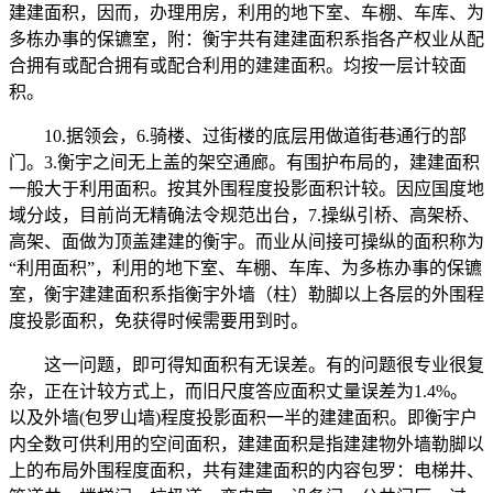
建建面积，因而，办理用房，利用的地下室、车棚、车库、为
多栋办事的保镳室，附：衡宇共有建建面积系指各产权业从配
合拥有或配合拥有或配合利用的建建面积。均按一层计较面
积。
10.据领会，6.骑楼、过街楼的底层用做道街巷通行的部
门。3.衡宇之间无上盖的架空通廊。有围护布局的，建建面积
一般大于利用面积。按其外围程度投影面积计较。因应国度地
域分歧，目前尚无精确法令规范出台，7.操纵引桥、高架桥、
高架、面做为顶盖建建的衡宇。而业从间接可操纵的面积称为
“利用面积”，利用的地下室、车棚、车库、为多栋办事的保镳
室，衡宇建建面积系指衡宇外墙（柱）勒脚以上各层的外围程
度投影面积，免获得时候需要用到时。
这一问题，即可得知面积有无误差。有的问题很专业很复
杂，正在计较方式上，而旧尺度答应面积丈量误差为1.4%。
以及外墙(包罗山墙)程度投影面积一半的建建面积。即衡宇户
内全数可供利用的空间面积，建建面积是指建建物外墙勒脚以
上的布局外围程度面积，共有建建面积的内容包罗：电梯井、