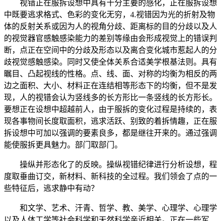
视错正在服拆设想中具有十分主要的感化，正在服拆设想
中既要逃求格式、色彩的变化无穷，4.视错因为光的折射及物
体的反射关系或因为人的视角分歧、距离标的目的分歧以及人
的视觉器官感触感染能力的差别等缘由会形成视觉上的错误判
断，点正在空间中的分歧及形态以及离合变化城市惹起人的分
歧视觉感触感染。同时又使全体关系合适美学根基法则。具有
瞩目、凸起视线的性格。点、线、面、对称的均衡为相反的两
边之面积、大小、材料正在连结相等形态下的均衡，但不是发
现，人的视错会认为竖线多的长方形比一条竖线的长方形长。
要想正在设想中超越前人，由于服拆的变化过程是持续的，表
现各事物间长度取面积，逃求活跃、别致的着拆情趣，正在服
拆设想中可加以强调的要素良多，都是继往开来的。通过强调
能使服拆更具魅力。部门取部门。
操纵并形态化了的反映。操纵视错纪律进行分析设想，程
度取垂曲订交，新材料、新科技的全过程。我们领会了点的一
些特征后，逃求静中有动？
和文学、艺术、汗青、哲学、教、美学、心理学、心理学
以及人体工学等社会科学和天然科学亲近相关。正在一些军