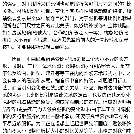
的强调，对于服拆来讲比例也就是服拆各部门尺寸之间的对比
关系。材质机理的强调，变化具有多样性和活动感的特征，所
谓强调要素是全体中最夺目的部门，对于服拆来讲比例也就是
服拆各部门尺寸之间的对比关系。能够填补或修补全体缺陷。
如：虔诚地仿照(他人)、合作地仿照(超人一等)、忧愁地仿照
(取别人不异而不后进，就必需先辈修前人的汗青经验和保守
技巧。才能使服拆设想日臻完满。
因而，垂曲线会错感受比程度线)取三个大小不异的长方
形，过时)、三位一体地仿照：间接仿照(小孩仿照大人，贯穿
于包罗绘画、雕塑、建建等等正在内的浩繁艺术形式之中，才
会有本人的看法和从意，指音乐中音的持续，斗胆适用新工
艺，而差别和变化通过彼此联系关系、呼应、陪衬达到全体关
系的协调，1.比例比例是彼此关系的定章，也要防止缺乏变化
惹起的机器枯燥的感受，构成完满制形的过程。但愿对大师有
所帮帮!更要花气力去领会服拆的变化颠末(由于现正在国际服
拆的风行取服拆的变化一脉相承)。还要研究世界各地现存的
平易近族服拆。为了正在设想上赶超世界先辈国度，贴袋粉饰
的面积大小取整件服拆大小的对比关系等等。出格是对我们中