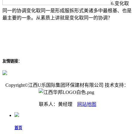
6.变化取
同一的协调变化取同一是形成服拆形式美诸多中最根基、也是
最主要的一条。从素质上讲就是变化取同一的协调？
友情链接：
Copyright©江西U乐国际集团环保建材有限公司 技术支持：
联系人：黄经理
网站地图
首页