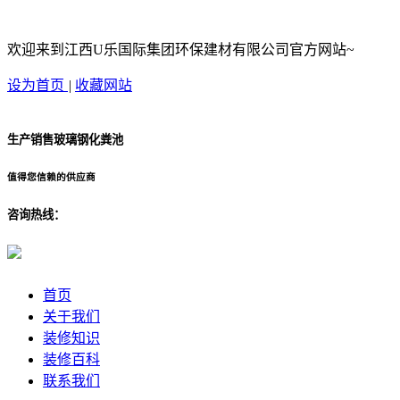
欢迎来到江西U乐国际集团环保建材有限公司官方网站~
设为首页
|
收藏网站
生产销售玻璃钢化粪池
值得您信赖的供应商
咨询热线：
首页
关于我们
装修知识
装修百科
联系我们