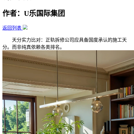
作者：U乐国际集团
返回列表
天分实力比对：正轨拆修公司应具备国度承认的施工天
分。而非纯真依赖各类排名。