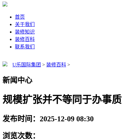
首页
关于我们
装修知识
装修百科
联系我们
U乐国际集团
>
装修百科
>
新闻中心
规模扩张并不等同于办事质
发布时间：2025-12-09 08:30
浏览次数：