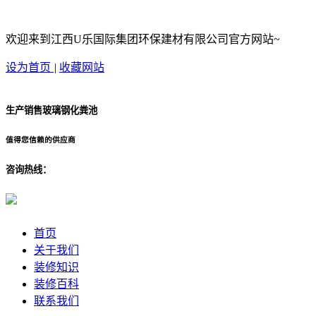
欢迎来到江西U乐国际集团环保建材有限公司官方网站~
设为首页
|
收藏网站
生产销售玻璃钢化粪池
值得您信赖的供应商
咨询热线：
首页
关于我们
装修知识
装修百科
联系我们